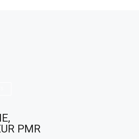
TS
E,
EUR PMR