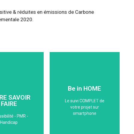
itive & réduites en émissions de Carbone
nementale 2020.
Be in home
ICI
Documents, suivi projet et
Be in HOME
chantier, photos, SAV :
ience du handicap
suivez en temps réel les
RE SAVOIR
couvrez notre
étapes de votre projet
Le suivi COMPLET de
FAIRE
PMR
votre projet sur
VOIR FAIRE
EN SAVOIR +
smartphone
sibilité - PMR -
Handicap