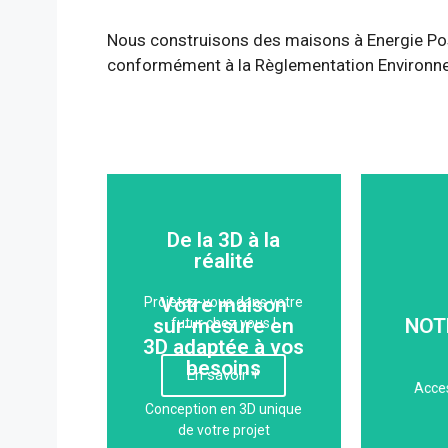
Nous construisons des maisons à Energie Pos
conformément à la Règlementation Environ
De la 3D à la
réalité
Votre maison
Projetez-vous dans votre
expér
sur-mesure en
NOT
futur chez vous !
Dé
3D adaptée à vos
besoins
SA
En savoir +
Acces
Conception en 3D unique
de votre projet